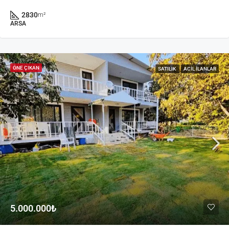
2830
m²
ARSA
ÖNE ÇIKAN
SATILIK
ACIL İLANLAR
5.000.000₺