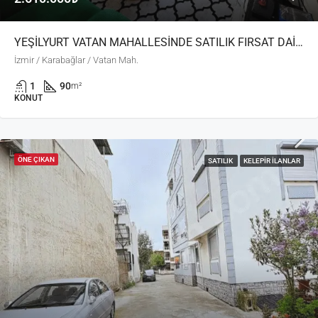
YEŞİLYURT VATAN MAHALLESİNDE SATILIK FIRSAT DAİRE
İzmir / Karabağlar / Vatan Mah.
1
90
m²
KONUT
ÖNE ÇIKAN
SATILIK
KELEPIR İLANLAR