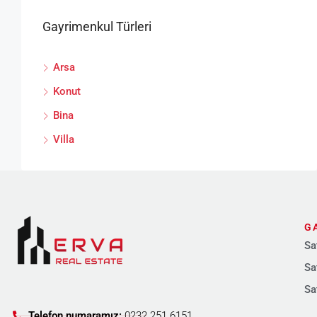
Gayrimenkul Türleri
Arsa
Konut
Bina
Villa
G
Sa
Sa
Sa
Telefon numaramız:
0232 251 6151