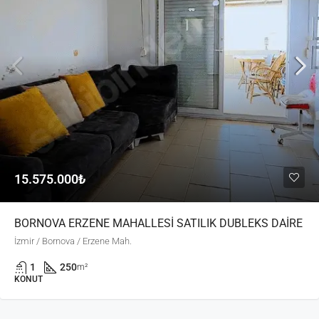
15.575.000₺
BORNOVA ERZENE MAHALLESİ SATILIK DUBLEKS DAİRE
İzmir / Bornova / Erzene Mah.
1
250
m²
KONUT