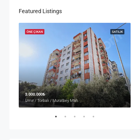
Featured Listings
SATILIK
ÖNE ÇIKAN
SATILIK
2
3.000.000₺
M
İzmir / Torbalı / Muratbey Mah.