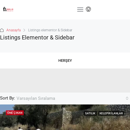
Anasayfa
Listings elementor & Sidebar
Listings Elementor & Sidebar
HERŞEY
Sort By:
Varsayılan Sıralama
ÖNE ÇIKAN
SATILIK
KELEPIR İLANLAR