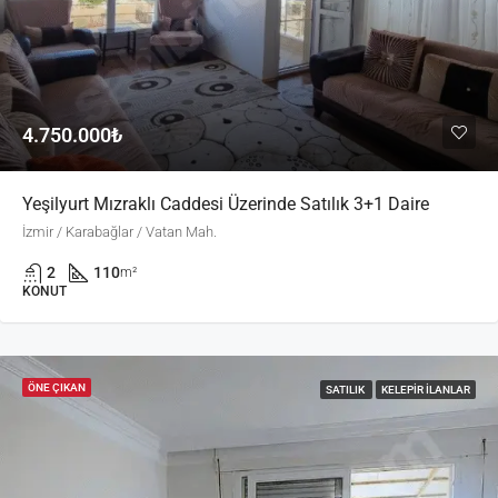
4.750.000₺
Yeşilyurt Mızraklı Caddesi Üzerinde Satılık 3+1 Daire
İzmir / Karabağlar / Vatan Mah.
2
110
m²
KONUT
ÖNE ÇIKAN
SATILIK
KELEPIR İLANLAR