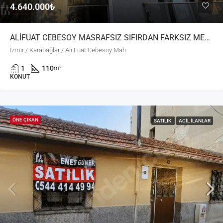
4.640.000₺
ALİFUAT CEBESOY MASRAFSIZ SIFIRDAN FARKSIZ MERKZİ KONUM
İzmir / Karabağlar / Ali Fuat Cebesoy Mah.
1
110
m²
KONUT
ÖNE ÇIKAN
SATILIK
ACIL İLANLAR