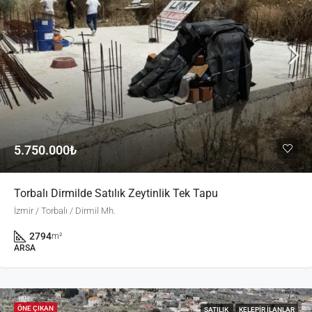
5.750.000₺
Torbalı Dirmilde Satılık Zeytinlik Tek Tapu
İzmir / Torbalı / Dirmil Mh.
2794
m²
ARSA
ÖNE ÇIKAN
SATILIK
KELEPIR İLANLAR