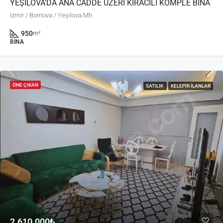
YEŞİLOVA’DA ANA CADDE ÜZERİ KİRACILI KOMPLE BİNA
İzmir / Bornova / Yeşilova Mh.
950
m²
BINA
ÖNE ÇIKAN
SATILIK
KELEPIR İLANLAR
2.610.000₺