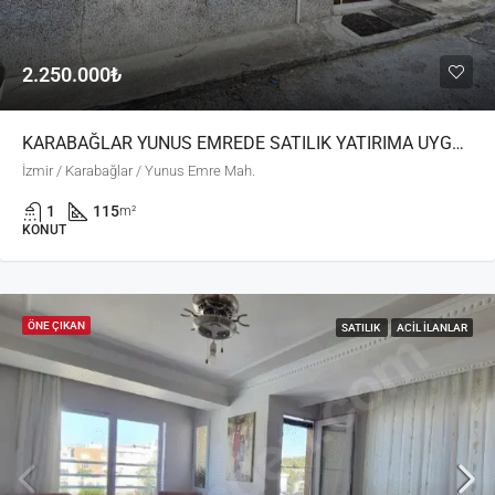
2.250.000₺
KARABAĞLAR YUNUS EMREDE SATILIK YATIRIMA UYGUN İMARLI ARSA
İzmir / Karabağlar / Yunus Emre Mah.
1
115
m²
KONUT
ÖNE ÇIKAN
SATILIK
ACIL İLANLAR