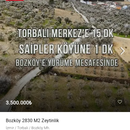
3.500.000₺
Bozköy 2830 M2 Zeytinlik
İzmir / Torbalı / Bozköy Mh.