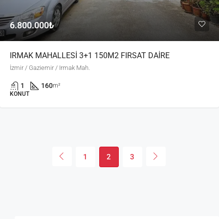
6.800.000₺
IRMAK MAHALLESİ 3+1 150M2 FIRSAT DAİRE
İzmir / Gaziemir / Irmak Mah.
1
160
m²
KONUT
1
2
3