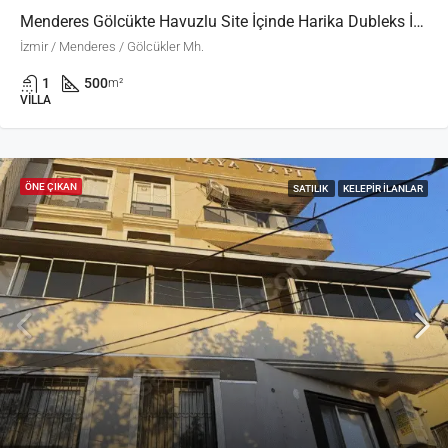
Menderes Gölcükte Havuzlu Site İçinde Harika Dubleks İkiz Villa
İzmir / Menderes / Gölcükler Mh.
1
500
m²
VILLA
ÖNE ÇIKAN
SATILIK
KELEPIR İLANLAR