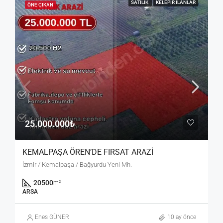
SATILIK
KELEPIR İLANLAR
ÖNE ÇIKAN
25.000.000₺
KEMALPAŞA ÖREN’DE FIRSAT ARAZİ
İzmir / Kemalpaşa / Bağyurdu Yeni Mh.
20500
m²
ARSA
Enes GÜNER
10 ay önce