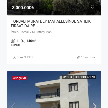
3.000.000₺
TORBALI MURATBEY MAHALLESİNDE SATILIK
FIRSAT DAİRE
İzmir / Torbalı / Muratbey Mah.
1
140
m²
KONUT
Enes GÜNER
10 ay önce
SATILIK
KELEPIR İLANLAR
ÖNE ÇIKAN