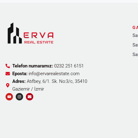
G
Sa
Sa
Sa
Telefon numaramız:
0232 251 6151
Eposta:
info@ervarealestate.com
Adres:
Atıfbey, 6/1. Sk. No:3/c, 35410
Gaziemir / İzmir