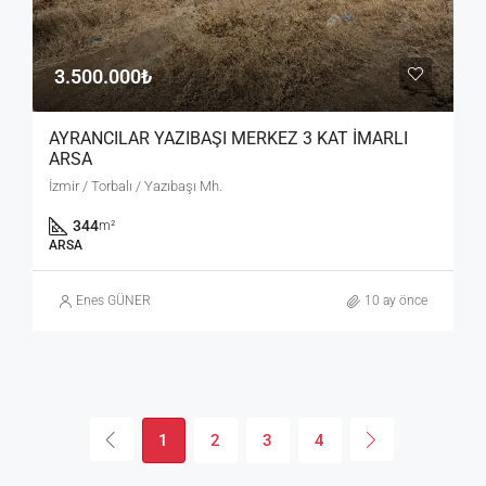
3.500.000₺
AYRANCILAR YAZIBAŞI MERKEZ 3 KAT İMARLI
ARSA
İzmir / Torbalı / Yazıbaşı Mh.
344
m²
ARSA
Enes GÜNER
10 ay önce
1
2
3
4