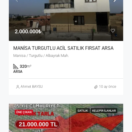
2.000.000₺
MANİSA TURGUTLU ACİL SATILIK FIRSAT ARSA
Manisa / Turgutlu / Albayrak Mah.
320
m²
ARSA
Ahmet BAYSU
10 ay önce
SATILIK
KELEPIR İLANLAR
ÖNE ÇIKAN