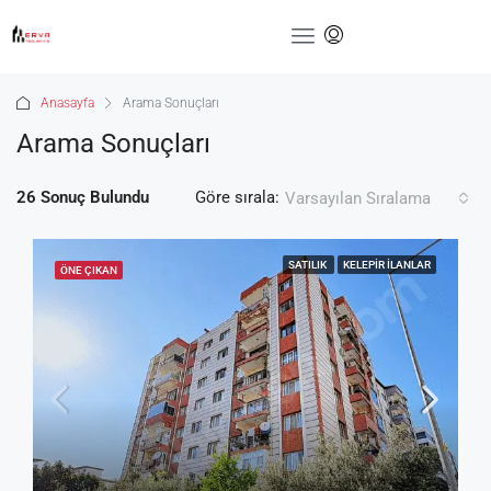
Anasayfa
Arama Sonuçları
Arama Sonuçları
26 Sonuç Bulundu
Göre sırala:
Varsayılan Sıralama
SATILIK
KELEPIR İLANLAR
ÖNE ÇIKAN