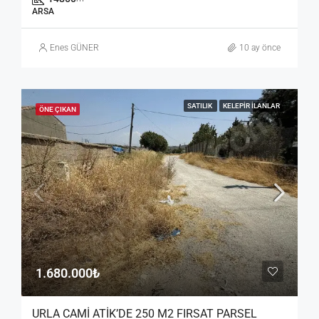
ARSA
Enes GÜNER
10 ay önce
SATILIK
KELEPIR İLANLAR
ÖNE ÇIKAN
1.680.000₺
URLA CAMİ ATİK’DE 250 M2 FIRSAT PARSEL