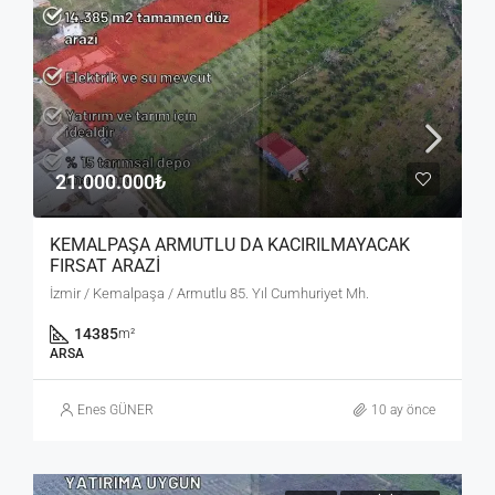
21.000.000₺
KEMALPAŞA ARMUTLU DA KACIRILMAYACAK
FIRSAT ARAZİ
İzmir / Kemalpaşa / Armutlu 85. Yıl Cumhuriyet Mh.
14385
m²
ARSA
Enes GÜNER
10 ay önce