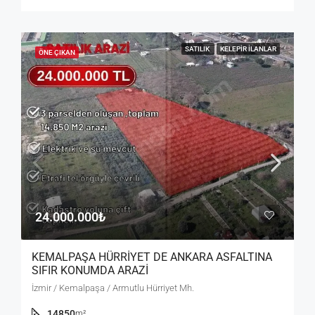
SATILIK
KELEPIR İLANLAR
ÖNE ÇIKAN
24.000.000₺
KEMALPAŞA HÜRRİYET DE ANKARA ASFALTINA
SIFIR KONUMDA ARAZİ
İzmir / Kemalpaşa / Armutlu Hürriyet Mh.
14850
m²