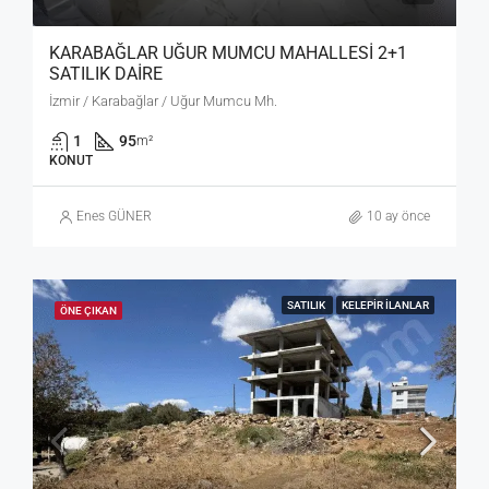
KARABAĞLAR UĞUR MUMCU MAHALLESİ 2+1
SATILIK DAİRE
İzmir / Karabağlar / Uğur Mumcu Mh.
1
95
m²
KONUT
Enes GÜNER
10 ay önce
SATILIK
KELEPIR İLANLAR
ÖNE ÇIKAN