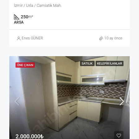
İzmir / Urla / Camiatik Mah.
250
m²
ARSA
Enes GÜNER
10 ay önce
SATILIK
KELEPIR İLANLAR
ÖNE ÇIKAN
2.000.000₺