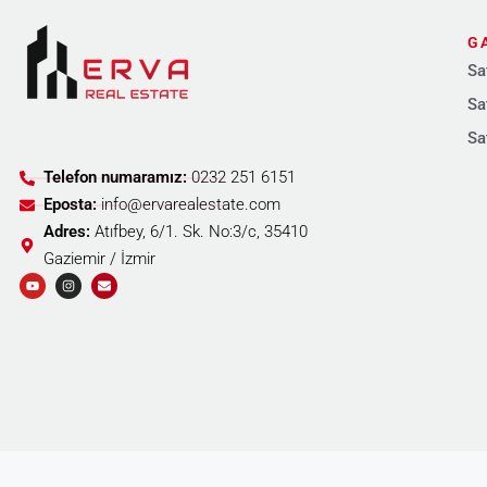
G
Sa
Sa
Sa
Telefon numaramız:
0232 251 6151
Eposta:
info@ervarealestate.com
Adres:
Atıfbey, 6/1. Sk. No:3/c, 35410
Gaziemir / İzmir