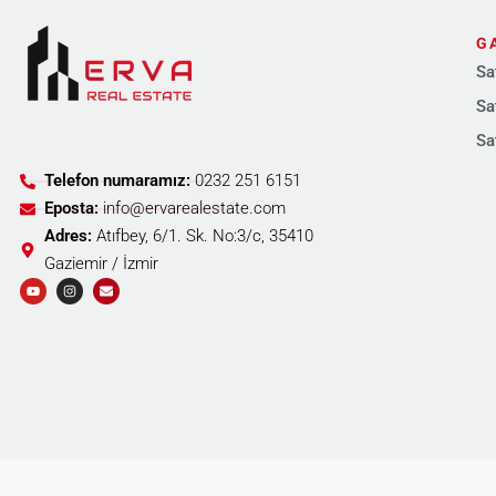
G
Sa
Sa
Sa
Telefon numaramız:
0232 251 6151
Eposta:
info@ervarealestate.com
Adres:
Atıfbey, 6/1. Sk. No:3/c, 35410
Gaziemir / İzmir